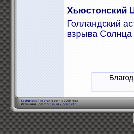
Хьюстонский 
Голландский ас
взрыва Солнца 
Благод
Космический портал
в сети с 2005 года
Источники новостей:
rol.ru
и
pereplet.ru