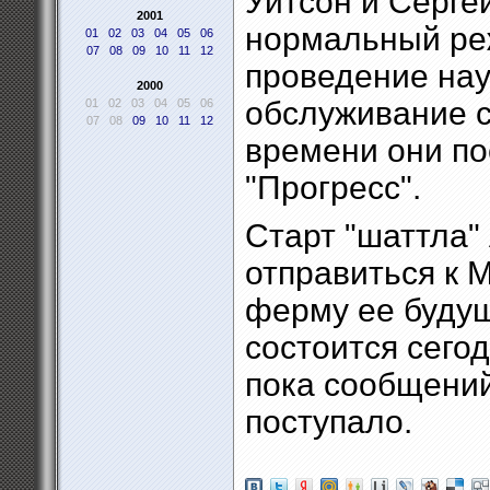
Уитсон и Серге
2001
нормальный ре
01
02
03
04
05
06
07
08
09
10
11
12
проведение нау
2000
обслуживание с
01
02
03
04
05
06
07
08
09
10
11
12
времени они по
"Прогресс".
Старт "шаттла" 
отправиться к 
ферму ее будущ
состоится сегод
пока сообщений
поступало.