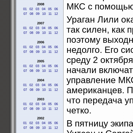
МКС с помощью 
2008
01
02
03
04
05
06
07
08
09
10
11
12
Ураган Лили ок
2007
так силен, как 
01
02
03
04
05
06
07
08
09
10
11
12
поэтому выход
2006
недолго. Его с
01
02
03
04
05
06
07
08
09
10
11
12
среду 2 октября
2005
01
02
03
04
05
06
начали включать
07
08
09
10
11
12
управление МКС
2004
01
02
03
04
05
06
американцев. П
07
08
09
10
11
12
что передача у
2003
01
02
03
04
05
06
четко.
07
08
09
10
11
12
2002
В пятницу экип
01
02
03
04
05
06
07
08
09
10
11
12