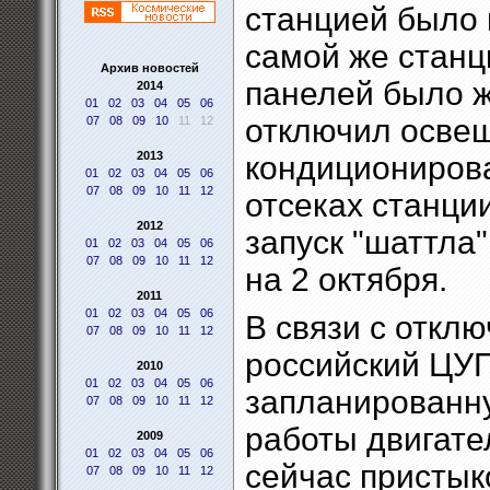
станцией было 
самой же стан
Архив новостей
панелей было ж
2014
01
02
03
04
05
06
отключил освещ
07
08
09
10
11
12
2013
кондиционирова
01
02
03
04
05
06
07
08
09
10
11
12
отсеках станци
2012
запуск "шаттла"
01
02
03
04
05
06
07
08
09
10
11
12
на 2 октября.
2011
01
02
03
04
05
06
В связи с откл
07
08
09
10
11
12
российский ЦУ
2010
01
02
03
04
05
06
запланированну
07
08
09
10
11
12
работы двигате
2009
01
02
03
04
05
06
сейчас пристык
07
08
09
10
11
12