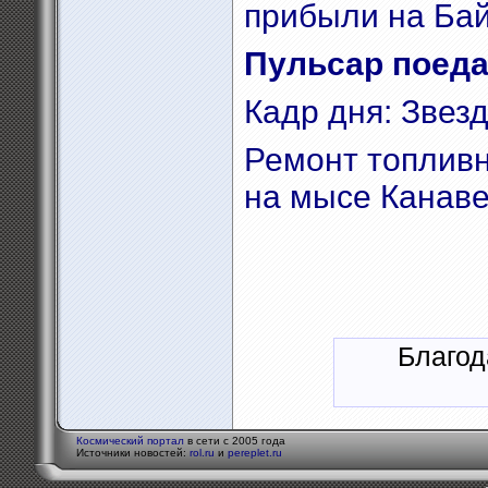
прибыли на Ба
Пульсар поеда
Кадр дня: Звез
Ремонт топливн
на мысе Канав
Благод
Космический портал
в сети с 2005 года
Источники новостей:
rol.ru
и
pereplet.ru