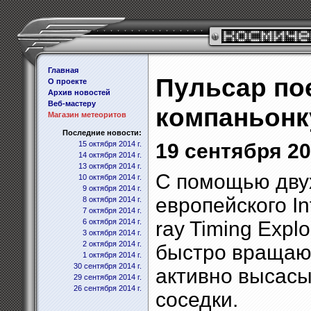
Главная
Пульсар по
О проекте
Архив новостей
Веб-мастеру
компаньонк
Магазин метеоритов
Последние новости:
15 октября 2014 г.
19 сентября 20
14 октября 2014 г.
13 октября 2014 г.
С помощью двух
10 октября 2014 г.
9 октября 2014 г.
европейского In
8 октября 2014 г.
7 октября 2014 г.
6 октября 2014 г.
ray Timing Expl
3 октября 2014 г.
2 октября 2014 г.
быстро вращаю
1 октября 2014 г.
30 сентября 2014 г.
активно высасы
29 сентября 2014 г.
26 сентября 2014 г.
соседки.