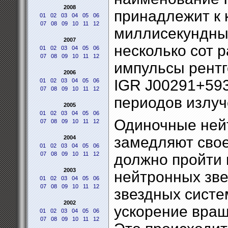
2008
принадлежит к 
01
02
03
04
05
06
07
08
09
10
11
12
миллисекундных
2007
несколько сот р
01
02
03
04
05
06
07
08
09
10
11
12
импульсы рентг
2006
IGR J00291+593
01
02
03
04
05
06
07
08
09
10
11
12
периодов излуче
2005
01
02
03
04
05
06
Одиночные ней
07
08
09
10
11
12
замедляют свое
2004
01
02
03
04
05
06
07
08
09
10
11
12
должно пройти н
2003
нейтронных зве
01
02
03
04
05
06
07
08
09
10
11
12
звездных систе
2002
ускорение вращ
01
02
03
04
05
06
07
08
09
10
11
12