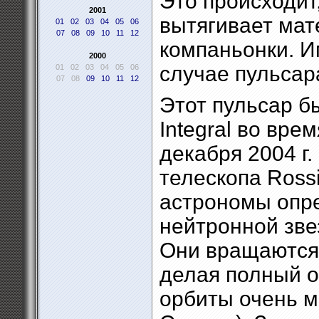
Это происходит
2001
вытягивает мат
01
02
03
04
05
06
07
08
09
10
11
12
компаньонки. И
2000
случае пульсар
01
02
03
04
05
06
07
08
09
10
11
12
Этот пульсар б
Integral во вре
декабря 2004 г
телескопа Rossi
астрономы опр
нейтронной зве
Они вращаются 
делая полный об
орбиты очень м