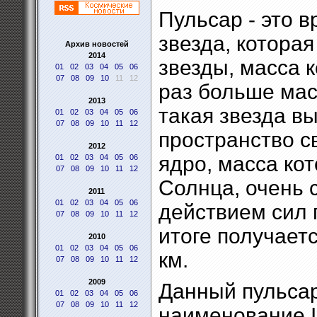
Пульсар - это 
звезда, котора
Архив новостей
2014
звезды, масса 
01
02
03
04
05
06
07
08
09
10
11
12
раз больше мас
2013
такая звезда в
01
02
03
04
05
06
07
08
09
10
11
12
пространство с
2012
ядро, масса ко
01
02
03
04
05
06
07
08
09
10
11
12
Солнца, очень 
2011
01
02
03
04
05
06
действием сил 
07
08
09
10
11
12
итоге получает
2010
01
02
03
04
05
06
км.
07
08
09
10
11
12
2009
Данный пульсар
01
02
03
04
05
06
07
08
09
10
11
12
наименование 