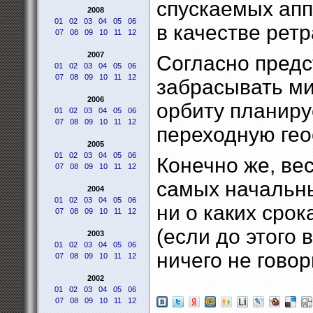
спускаемых апп
2008
01
02
03
04
05
06
в качестве рет
07
08
09
10
11
12
2007
Согласно предс
01
02
03
04
05
06
07
08
09
10
11
12
забрасывать ми
2006
орбиту планиру
01
02
03
04
05
06
07
08
09
10
11
12
переходную гео
2005
01
02
03
04
05
06
Конечно же, вес
07
08
09
10
11
12
самых начальны
2004
01
02
03
04
05
06
ни о каких срок
07
08
09
10
11
12
(если до этого
2003
01
02
03
04
05
06
ничего не говор
07
08
09
10
11
12
2002
01
02
03
04
05
06
07
08
09
10
11
12