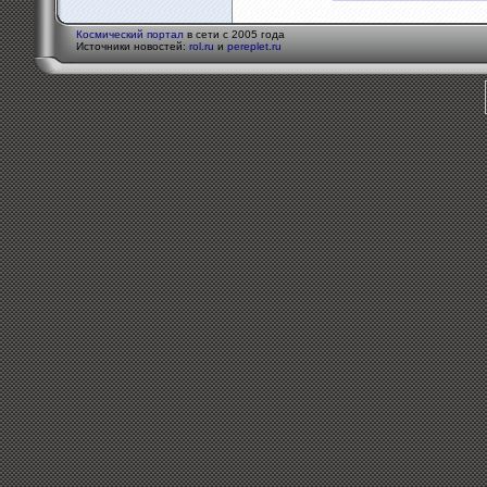
Космический портал
в сети с 2005 года
Источники новостей:
rol.ru
и
pereplet.ru