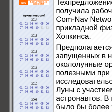
Техпредложение
получила рабоч
Архив новостей
Com-Nav Networ
2014
01
02
03
04
05
06
прикладной фи
07
08
09
10
11
12
Хопкинса.
2013
01
02
03
04
05
06
07
08
09
10
11
12
Предполагается
2012
запущенных в н
01
02
03
04
05
06
07
08
09
10
11
12
окололунные ор
2011
полезными при
01
02
03
04
05
06
07
08
09
10
11
12
исследовательс
2010
Луны с участие
01
02
03
04
05
06
07
08
09
10
11
12
астронавтов. В
2009
01
02
03
04
05
06
было бы более 
07
08
09
10
11
12