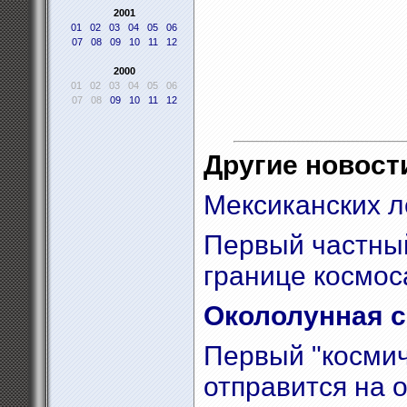
2001
01
02
03
04
05
06
07
08
09
10
11
12
2000
01
02
03
04
05
06
07
08
09
10
11
12
Другие новости
Мексиканских л
Первый частный
границе космос
Окололунная с
Первый "космич
отправится на о