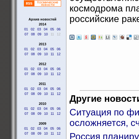
космодрома пла
российские рак
Архив новостей
2014
01
02
03
04
05
06
07
08
09
10
11
12
2013
01
02
03
04
05
06
07
08
09
10
11
12
2012
01
02
03
04
05
06
07
08
09
10
11
12
2011
01
02
03
04
05
06
07
08
09
10
11
12
Другие новости
2010
01
02
03
04
05
06
Ситуация по ф
07
08
09
10
11
12
осложняется, с
2009
01
02
03
04
05
06
Россия планиру
07
08
09
10
11
12