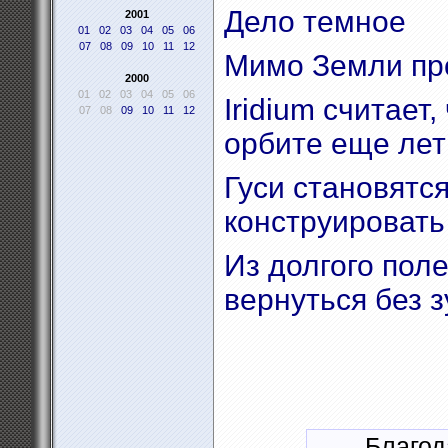
Дело темное
2001
01
02
03
04
05
06
07
08
09
10
11
12
Мимо Земли пр
2000
01
02
03
04
05
06
Iridium считает
07
08
09
10
11
12
орбите еще лет
Гуси становятся
конструировать
Из долгого пол
вернуться без 
Благод