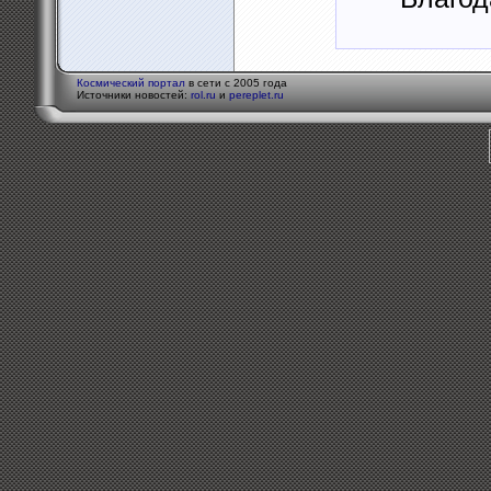
Космический портал
в сети с 2005 года
Источники новостей:
rol.ru
и
pereplet.ru