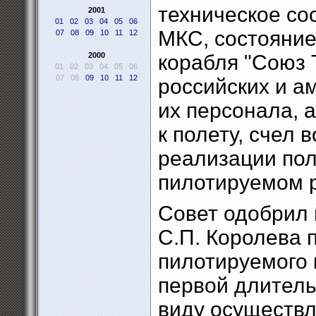
техническое со
2001
01
02
03
04
05
06
МКС, состояние
07
08
09
10
11
12
2000
корабля "Союз 
01
02
03
04
05
06
07
08
09
10
11
12
российских и а
их персонала, 
к полету, счел
реализации пол
пилотируемом 
Совет одобрил 
С.П. Королева 
пилотируемого 
первой длитель
виду осуществл