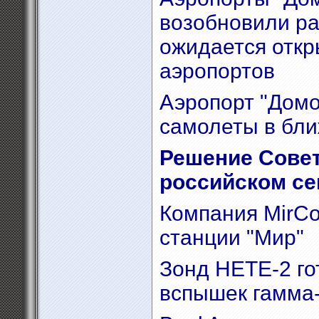
возобновили ра
ожидается откр
аэропортов
Аэропорт "Домо
самолеты в бл
Решение Совет
российском се
Компания MirCo
станции "Мир"
Зонд HETE-2 го
вспышек гамма