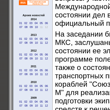
Международной 
состоянии дел 
Архив новостей
2014
официальный п
01
02
03
04
05
06
07
08
09
10
11
12
На заседании б
2013
01
02
03
04
05
06
МКС, заслушан
07
08
09
10
11
12
состоянии ее э
2012
01
02
03
04
05
06
программе поле
07
08
09
10
11
12
также о состоя
2011
01
02
03
04
05
06
транспортных п
07
08
09
10
11
12
кораблей "Союз
2010
01
02
03
04
05
06
07
08
09
10
11
12
М" для реализа
2009
подготовки эки
01
02
03
04
05
06
07
08
09
10
11
12
средств к реше