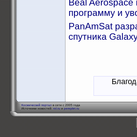
Beal Aerospace
программу и ув
PanAmSat разр
спутника Galaxy
Благод
Космический портал
в сети с 2005 года
Источники новостей:
rol.ru
и
pereplet.ru