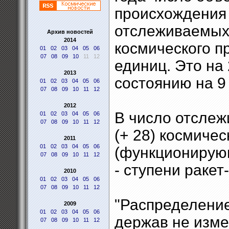
происхождения 
отслеживаемых
Архив новостей
2014
космического п
01
02
03
04
05
06
07
08
09
10
11
12
единиц. Это на
2013
состоянию на 9
01
02
03
04
05
06
07
08
09
10
11
12
2012
В число отслеж
01
02
03
04
05
06
07
08
09
10
11
12
(+ 28) космичес
2011
01
02
03
04
05
06
(функционирующ
07
08
09
10
11
12
- ступени ракет
2010
01
02
03
04
05
06
07
08
09
10
11
12
"Распределение
2009
01
02
03
04
05
06
держав не изме
07
08
09
10
11
12