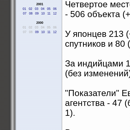
Четвертое мест
2001
01
02
03
04
05
06
- 506 объекта (+ 
07
08
09
10
11
12
2000
01
02
03
04
05
06
У японцев 213 (+
07
08
09
10
11
12
спутников и 80 
За индийцами 175
(без изменений)
"Показатели" Е
агентства - 47 (
1).