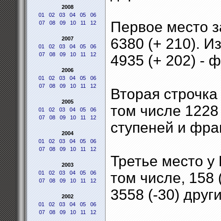
2008
01
02
03
04
05
06
Первое место з
07
08
09
10
11
12
2007
6380 (+ 210). Из
01
02
03
04
05
06
07
08
09
10
11
12
4935 (+ 202) - 
2006
01
02
03
04
05
06
07
08
09
10
11
12
Вторая строчка 
2005
том числе 1228 
01
02
03
04
05
06
07
08
09
10
11
12
ступеней и фра
2004
01
02
03
04
05
06
07
08
09
10
11
12
Третье место у 
2003
01
02
03
04
05
06
том числе, 158 
07
08
09
10
11
12
3558 (-30) друг
2002
01
02
03
04
05
06
07
08
09
10
11
12