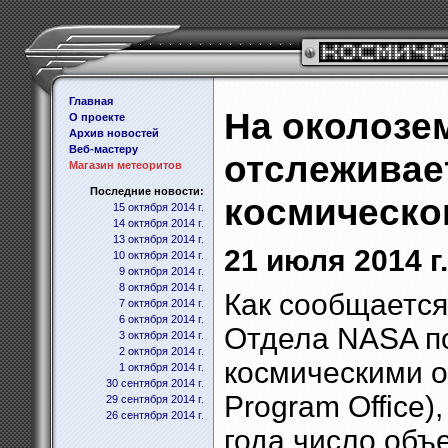
Главная
На околозе
О проекте
Архив новостей
Веб-мастеру
отслеживае
Магазин метеоритов
Последние новости:
космическо
15 октября 2014 г.
14 октября 2014 г.
13 октября 2014 г.
21 июля 2014 г.
10 октября 2014 г.
9 октября 2014 г.
8 октября 2014 г.
Как сообщается
7 октября 2014 г.
6 октября 2014 г.
Отдела NASA п
3 октября 2014 г.
2 октября 2014 г.
космическими о
1 октября 2014 г.
30 сентября 2014 г.
Program Office)
29 сентября 2014 г.
26 сентября 2014 г.
года число объ