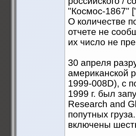
российского / с
"Космос-1867" [
О количестве п
отчете не сообщ
их число не пр
30 апреля разр
американской ра
1999-008D), с 
1999 г. был за
Research and Glo
попутных груза
включены шесть