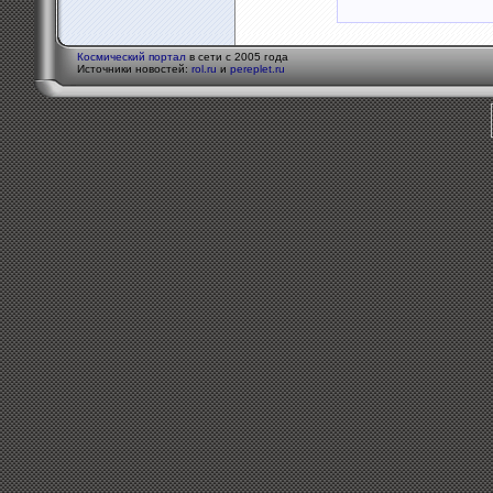
Космический портал
в сети с 2005 года
Источники новостей:
rol.ru
и
pereplet.ru