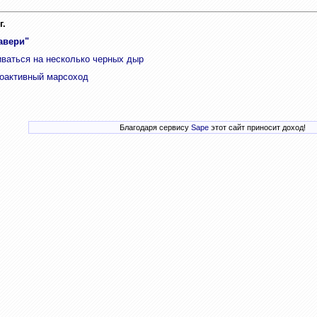
г.
авери"
ваться на несколько черных дыр
оактивный марсоход
Благодаря сервису
Sape
этот сайт приносит доход!