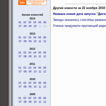
Другие новости за 22 ноября 2010 
Названа новая дата запуска "Диск
Архив новостей
2014
Звезды оказались способны развали
01
02
03
04
05
06
Ученые придумали прыгающий ради
07
08
09
10
11
12
2013
01
02
03
04
05
06
07
08
09
10
11
12
2012
01
02
03
04
05
06
07
08
09
10
11
12
2011
01
02
03
04
05
06
07
08
09
10
11
12
2010
01
02
03
04
05
06
07
08
09
10
11
12
2009
01
02
03
04
05
06
07
08
09
10
11
12