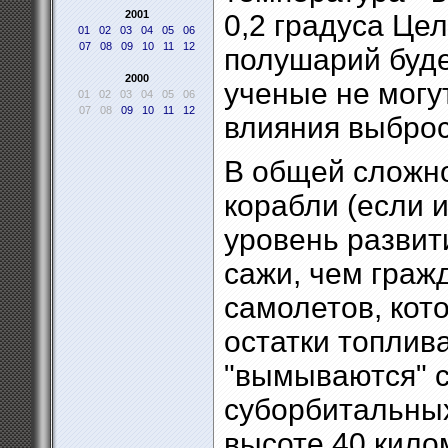
2001
0,2 градуса Цел
01
02
03
04
05
06
07
08
09
10
11
12
полушарий буде
2000
ученые не могу
01
02
03
04
05
06
07
08
09
10
11
12
влияния выброс
В общей сложно
корабли (если 
уровень развит
сажи, чем граж
самолетов, ко
остатки топлива
"вымываются" с
суборбитальных
высоте 40 кило