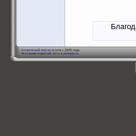
Благод
Космический портал
в сети с 2005 года
Источники новостей:
rol.ru
и
pereplet.ru