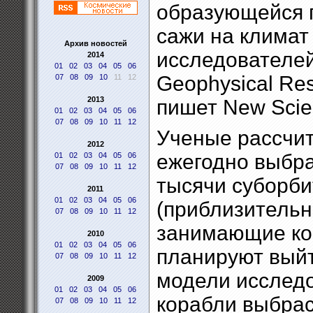
образующейся 
сажи на климат
Архив новостей
исследователей
2014
01
02
03
04
05
06
Geophysical Res
07
08
09
10
11
12
2013
пишет New Scien
01
02
03
04
05
06
07
08
09
10
11
12
Ученые рассчит
2012
ежегодно выбр
01
02
03
04
05
06
07
08
09
10
11
12
тысячи суборби
2011
01
02
03
04
05
06
(приблизительн
07
08
09
10
11
12
занимающие ко
2010
01
02
03
04
05
06
планируют выйт
07
08
09
10
11
12
модели исследо
2009
01
02
03
04
05
06
корабли выбра
07
08
09
10
11
12