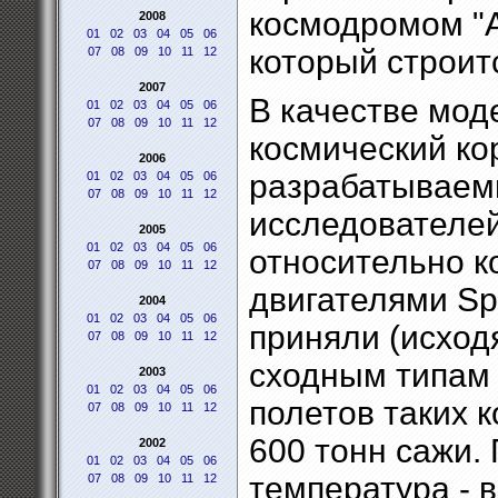
космодромом "А
2008
01
02
03
04
05
06
который строит
07
08
09
10
11
12
2007
В качестве мод
01
02
03
04
05
06
07
08
09
10
11
12
космический ко
2006
разрабатываемый
01
02
03
04
05
06
07
08
09
10
11
12
исследователей
2005
01
02
03
04
05
06
относительно к
07
08
09
10
11
12
двигателями Sp
2004
01
02
03
04
05
06
приняли (исход
07
08
09
10
11
12
сходным типам 
2003
01
02
03
04
05
06
полетов таких 
07
08
09
10
11
12
600 тонн сажи.
2002
01
02
03
04
05
06
температура - 
07
08
09
10
11
12