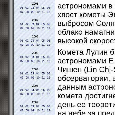
астрономами в 
2008
01
02
03
04
05
06
07
08
09
10
11
12
хвост кометы Э
2007
выбросом Солнц
01
02
03
04
05
06
07
08
09
10
11
12
облако намагни
2006
высокой скорос
01
02
03
04
05
06
07
08
09
10
11
12
Комета Лулин б
2005
01
02
03
04
05
06
астрономами Е 
07
08
09
10
11
12
Чишен (Lin Chi-
2004
01
02
03
04
05
06
обсерватории, 
07
08
09
10
11
12
данным астрон
2003
01
02
03
04
05
06
комета достигне
07
08
09
10
11
12
день ее теорет
2002
01
02
03
04
05
06
07
08
09
10
11
12
на небе за пре