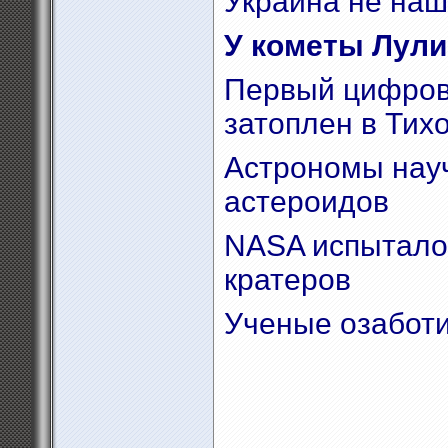
Украина не наш
У кометы Лули
Первый цифрово
затоплен в Тих
Астрономы нау
астероидов
NASA испытало
кратеров
Ученые озабот