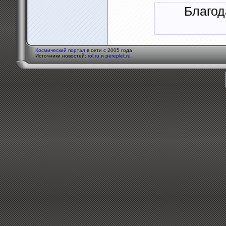
Благод
Космический портал
в сети с 2005 года
Источники новостей:
rol.ru
и
pereplet.ru