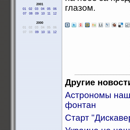
2001
глазом.
01
02
03
04
05
06
07
08
09
10
11
12
2000
01
02
03
04
05
06
07
08
09
10
11
12
Другие новости
Астрономы наш
фонтан
Старт "Дискаве