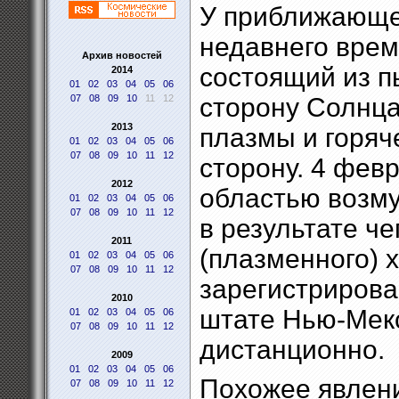
У приближающе
недавнего врем
Архив новостей
состоящий из п
2014
01
02
03
04
05
06
07
08
09
10
11
12
сторону Солнца
2013
плазмы и горяче
01
02
03
04
05
06
07
08
09
10
11
12
сторону. 4 фев
2012
областью возму
01
02
03
04
05
06
07
08
09
10
11
12
в результате ч
2011
(плазменного) 
01
02
03
04
05
06
07
08
09
10
11
12
зарегистрирова
2010
штате Нью-Мекс
01
02
03
04
05
06
07
08
09
10
11
12
дистанционно.
2009
01
02
03
04
05
06
Похожее явлен
07
08
09
10
11
12