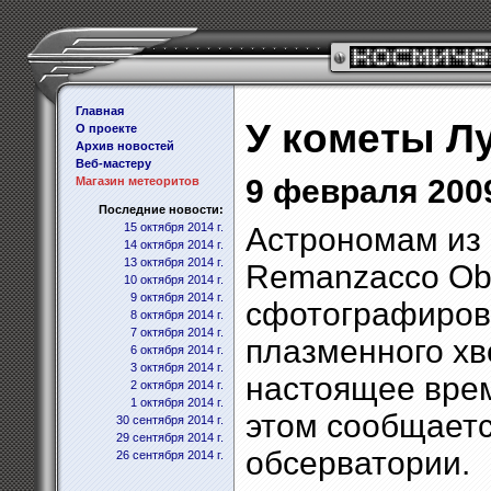
Главная
У кометы Л
О проекте
Архив новостей
Веб-мастеру
9 февраля 2009
Магазин метеоритов
Последние новости:
15 октября 2014 г.
Астрономам из 
14 октября 2014 г.
13 октября 2014 г.
Remanzacco Obs
10 октября 2014 г.
9 октября 2014 г.
сфотографирова
8 октября 2014 г.
7 октября 2014 г.
плазменного хв
6 октября 2014 г.
3 октября 2014 г.
настоящее врем
2 октября 2014 г.
1 октября 2014 г.
этом сообщаетс
30 сентября 2014 г.
29 сентября 2014 г.
обсерватории.
26 сентября 2014 г.