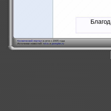
Благод
Космический портал
в сети с 2005 года
Источники новостей:
rol.ru
и
pereplet.ru