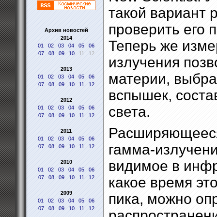
такой вариант р
проверить его 
Архив новостей
2014
Теперь же изме
01
02
03
04
05
06
07
08
09
10
11
12
излучения позв
2013
материи, выбра
01
02
03
04
05
06
07
08
09
10
11
12
вспышек, соста
2012
света.
01
02
03
04
05
06
07
08
09
10
11
12
Расширяющееся
2011
01
02
03
04
05
06
гамма-излучени
07
08
09
10
11
12
видимое в инфр
2010
01
02
03
04
05
06
07
08
09
10
11
12
какое время это
2009
пика, можно оп
01
02
03
04
05
06
07
08
09
10
11
12
распространени