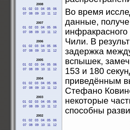
2008
01
02
03
04
05
06
Во время иссле
07
08
09
10
11
12
данные, получе
2007
01
02
03
04
05
06
инфракрасного 
07
08
09
10
11
12
Чили. В результ
2006
01
02
03
04
05
06
задержка между
07
08
09
10
11
12
вспышек, замеч
2005
01
02
03
04
05
06
153 и 180 секун
07
08
09
10
11
12
приведённым в
2004
01
02
03
04
05
06
07
08
09
10
11
12
Стефано Ковино
2003
некоторые част
01
02
03
04
05
06
07
08
09
10
11
12
способны разви
2002
01
02
03
04
05
06
07
08
09
10
11
12