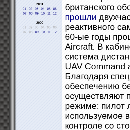
2001
британского об
01
02
03
04
05
06
07
08
09
10
11
12
прошли
двухчас
2000
реактивного са
01
02
03
04
05
06
07
08
09
10
11
12
60-ые годы прош
Aircraft. В каб
система дистан
UAV Command an
Благодаря спе
обеспечению б
осуществляют п
режиме: пилот 
используемое в
контроле со ст