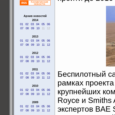
Архив новостей
2014
01
02
03
04
05
06
07
08
09
10
11
12
2013
01
02
03
04
05
06
07
08
09
10
11
12
2012
01
02
03
04
05
06
07
08
09
10
11
12
2011
Беспилотный са
01
02
03
04
05
06
07
08
09
10
11
12
рамках проекта
2010
крупнейших комп
01
02
03
04
05
06
07
08
09
10
11
12
Royce и Smiths 
2009
01
02
03
04
05
06
экспертов BAE 
07
08
09
10
11
12