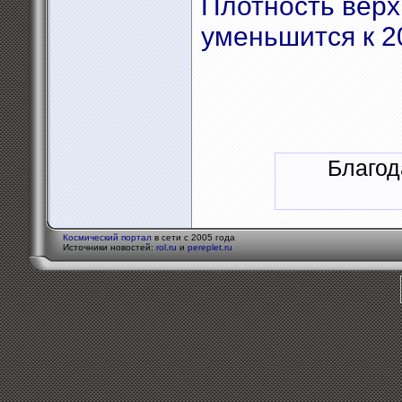
Плотность вер
уменьшится к 2
Благод
Космический портал
в сети с 2005 года
Источники новостей:
rol.ru
и
pereplet.ru