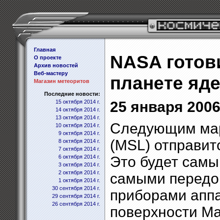
Главная
NASA готови
О проекте
Архив новостей
Веб-мастеру
планете яд
Магазин метеоритов
Последние новости:
15 октября 2014 г.
25 января 2006 
14 октября 2014 г.
13 октября 2014 г.
Следующим ма
10 октября 2014 г.
9 октября 2014 г.
(MSL) отправитс
8 октября 2014 г.
7 октября 2014 г.
6 октября 2014 г.
Это будет сам
3 октября 2014 г.
2 октября 2014 г.
самыми передо
1 октября 2014 г.
30 сентября 2014 г.
приборами аппа
29 сентября 2014 г.
26 сентября 2014 г.
поверхности Ма