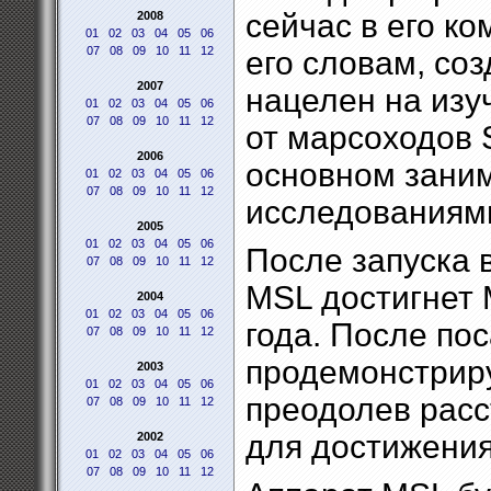
сейчас в его к
2008
01
02
03
04
05
06
07
08
09
10
11
12
его словам, со
2007
нацелен на изу
01
02
03
04
05
06
07
08
09
10
11
12
от марсоходов Sp
2006
основном заним
01
02
03
04
05
06
07
08
09
10
11
12
исследованиям
2005
01
02
03
04
05
06
После запуска в
07
08
09
10
11
12
MSL достигнет 
2004
01
02
03
04
05
06
года. После по
07
08
09
10
11
12
продемонстриру
2003
01
02
03
04
05
06
преодолев расс
07
08
09
10
11
12
для достижения
2002
01
02
03
04
05
06
07
08
09
10
11
12