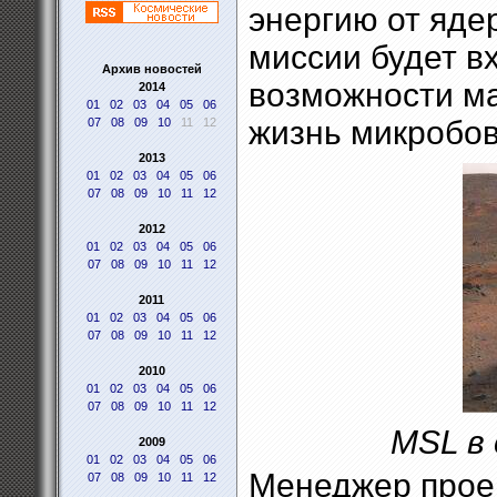
энергию от ядер
миссии будет в
Архив новостей
возможности м
2014
01
02
03
04
05
06
жизнь микробов
07
08
09
10
11
12
2013
01
02
03
04
05
06
07
08
09
10
11
12
2012
01
02
03
04
05
06
07
08
09
10
11
12
2011
01
02
03
04
05
06
07
08
09
10
11
12
2010
01
02
03
04
05
06
07
08
09
10
11
12
MSL в 
2009
01
02
03
04
05
06
Менеджер проек
07
08
09
10
11
12