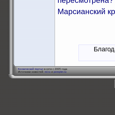
пересмотрена?
Марсианский кр
Благод
Космический портал
в сети с 2005 года
Источники новостей:
rol.ru
и
pereplet.ru