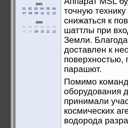
Аппарат MSL б
2001
точную технику
01
02
03
04
05
06
07
08
09
10
11
12
снижаться к пов
2000
01
02
03
04
05
06
шаттлы при вх
07
08
09
10
11
12
Земли. Благода
доставлен к не
поверхностью, 
парашют.
Помимо команд
оборудования д
принимали учас
космических аг
водорода разр