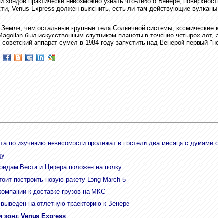
и зондов практически невозможно узнать что-либо о Венере, поверхнос
ти, Venus Express должен выяснить, есть ли там действующие вулканы, 
 Земле, чем остальные крупные тела Солнечной системы, космические 
Magellan был искусственным спутником планеты в течение четырех лет, а
советский аппарат сумел в 1984 году запустить над Венерой первый "н
.
та по изучению невесомости пролежат в постели два месяца с думами 
ду
роидам Веста и Церера положен на полку
тоит построить новую ракету Long March 5
омпании к доставке грузов на МКС
 выведен на отлетную траекторию к Венере
 зонд Venus Express