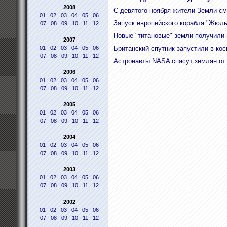
2008
С девятого ноября жители Земли см
01
02
03
04
05
06
Запуск европейского корабля "Жюль
07
08
09
10
11
12
Новые "титановые" земли получили 
2007
01
02
03
04
05
06
Британский спутник запустили в кос
07
08
09
10
11
12
Астронавты NASA спасут землян от
2006
01
02
03
04
05
06
07
08
09
10
11
12
2005
01
02
03
04
05
06
07
08
09
10
11
12
2004
01
02
03
04
05
06
07
08
09
10
11
12
2003
01
02
03
04
05
06
07
08
09
10
11
12
2002
01
02
03
04
05
06
07
08
09
10
11
12