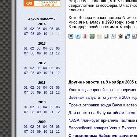
Астрономы полагают, что без помощ
сверхплотной атмосферы. В частнос
планеты.
Хотя Венера и расположена ближе к
Архив новостей
миссия началась в 1990 году: зонд 
2014
благодаря особенностям атмосферы 
01
02
03
04
05
06
07
08
09
10
11
12
2013
01
02
03
04
05
06
07
08
09
10
11
12
2012
01
02
03
04
05
06
07
08
09
10
11
12
Другие новости за 9 ноября 2005 г
2011
01
02
03
04
05
06
Участницы европейского эксперимен
07
08
09
10
11
12
Вьетнам запустит спутник в 2007 го
2010
Проект отправки зонда Dawn к асте
01
02
03
04
05
06
07
08
09
10
11
12
Для полета на Луну китайцам предс
NASA планирует привлечь частные к
2009
01
02
03
04
05
06
Европейский аппарат Venus Express
07
08
09
10
11
12
С космодрома Байконур запустили