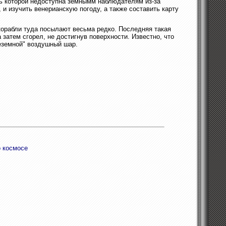
ть которой недоступна земнымм наблюдателям из-за
и изучить венерианскую погоду, а также составить карту
корабли туда посылают весьма редко. Последняя такая
 затем сгорел, не достигнув поверхности. Известно, что
еземной" воздушный шар.
о космосе