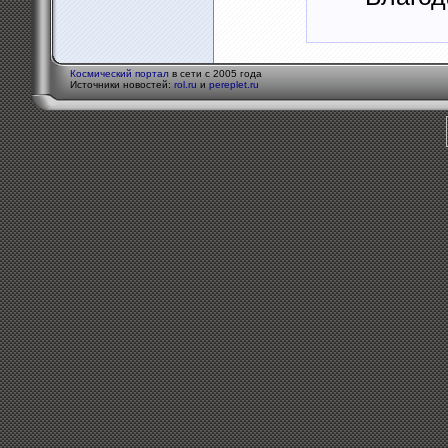
Космический портал
в сети с 2005 года
Источники новостей:
rol.ru
и
pereplet.ru