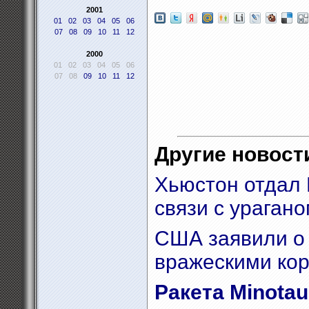
2001
01
02
03
04
05
06
07
08
09
10
11
12
2000
01
02
03
04
05
06
07
08
09
10
11
12
Другие новости
Хьюстон отдал 
связи с ураган
США заявили о 
вражескими ко
Ракета Minota