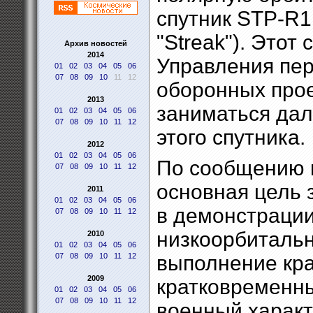
спутник STP-R1 
"Streak"). Этот
Архив новостей
2014
Управления пер
01
02
03
04
05
06
07
08
09
10
11
12
оборонных прое
2013
заниматься да
01
02
03
04
05
06
07
08
09
10
11
12
этого спутника.
2012
01
02
03
04
05
06
По сообщению 
07
08
09
10
11
12
основная цель з
2011
01
02
03
04
05
06
в демонстрации
07
08
09
10
11
12
низкоорбитальн
2010
01
02
03
04
05
06
07
08
09
10
11
12
выполнение кра
2009
кратковременны
01
02
03
04
05
06
07
08
09
10
11
12
военный характ