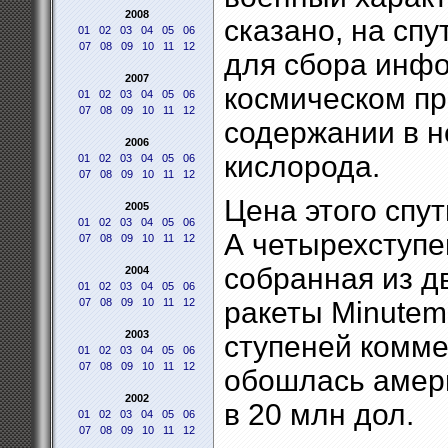
2008
сказано, на сп
01
02
03
04
05
06
07
08
09
10
11
12
для сбора инф
2007
космическом про
01
02
03
04
05
06
07
08
09
10
11
12
содержании в н
2006
кислорода.
01
02
03
04
05
06
07
08
09
10
11
12
Цена этого спу
2005
01
02
03
04
05
06
А четырехступен
07
08
09
10
11
12
собранная из д
2004
01
02
03
04
05
06
07
08
09
10
11
12
ракеты Minutem
2003
ступеней комме
01
02
03
04
05
06
07
08
09
10
11
12
обошлась амер
2002
в 20 млн дол.
01
02
03
04
05
06
07
08
09
10
11
12