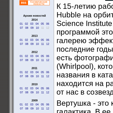
К 15-летию раб
Hubble на орби
Архив новостей
2014
Science Institu
01
02
03
04
05
06
07
08
09
10
11
12
программой это
2013
галерею эффект
01
02
03
04
05
06
07
08
09
10
11
12
последние годы
2012
есть фотографи
01
02
03
04
05
06
07
08
09
10
11
12
(Whirlpool), к
2011
01
02
03
04
05
06
названия в кат
07
08
09
10
11
12
находится на р
2010
01
02
03
04
05
06
от нас в созвез
07
08
09
10
11
12
2009
Вертушка - это
01
02
03
04
05
06
07
08
09
10
11
12
галактика. В е