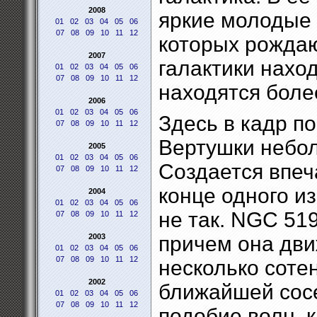
2008
яркие молодые 
01
02
03
04
05
06
07
08
09
10
11
12
которых рождаю
2007
галактики нахо
01
02
03
04
05
06
07
08
09
10
11
12
находятся боле
2006
01
02
03
04
05
06
Здесь в кадр п
07
08
09
10
11
12
Вертушки небол
2005
01
02
03
04
05
06
Создается впеча
07
08
09
10
11
12
конце одного и
2004
01
02
03
04
05
06
не так. NGC 51
07
08
09
10
11
12
2003
причем она дви
01
02
03
04
05
06
07
08
09
10
11
12
несколько соте
2002
ближайшей сосе
01
02
03
04
05
06
07
08
09
10
11
12
подобие волн, к