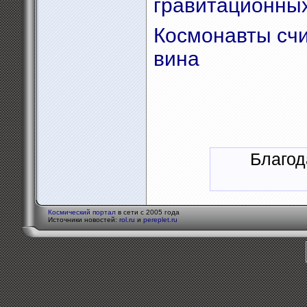
гравитационны
Космонавты счи
вина
Благод
Космический портал
в сети с 2005 года
Источники новостей:
rol.ru
и
pereplet.ru