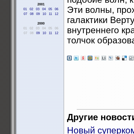
2001
Эти волны, прох
01
02
03
04
05
06
07
08
09
10
11
12
галактики Верт
2000
внутреннего кра
01
02
03
04
05
06
07
08
09
10
11
12
толчок образов
Другие новости
Новый суперком