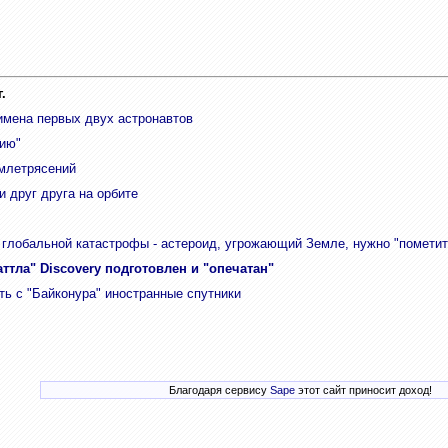
.
имена первых двух астронавтов
нию"
млетрясений
 друг друга на орбите
глобальной катастрофы - астероид, угрожающий Земле, нужно "пометит
аттла" Discovery подготовлен и "опечатан"
ь с "Байконура" иностранные спутники
Благодаря сервису
Sape
этот сайт приносит доход!