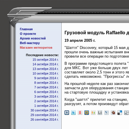
Главная
Грузовой модуль Raffaello 
О проекте
Архив новостей
19 апреля 2005 г.
Веб-мастеру
"Шаттл" Discovery, который 15 мая
Магазин метеоритов
прошли очень важные испытания вне
Последние новости:
провели все операции по подготовке
15 октября 2014 г.
В программе предстоящего полета "
14 октября 2014 г.
для МКС. Вот уже больше двух лет 
13 октября 2014 г.
составляет около 2,5 тонн и этого 
10 октября 2014 г.
сделать невозможно. "Прогрессы" ле
9 октября 2014 г.
8 октября 2014 г.
На прошлой неделе как раз закончил
7 октября 2014 г.
запчасти для оборудования станции 
6 октября 2014 г.
на стартовую площадку и установка 
3 октября 2014 г.
Когда "шаттл" прилетит на станцию,
2 октября 2014 г.
разгрузят, а потом произведут обра
1 октября 2014 г.
30 сентября 2014 г.
29 сентября 2014 г.
26 сентября 2014 г.