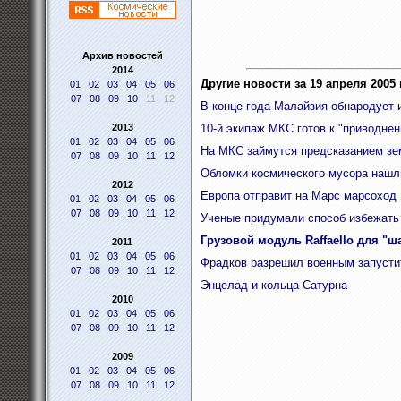
Архив новостей
2014
Другие новости за 19 апреля 2005 г
01
02
03
04
05
06
07
08
09
10
11
12
В конце года Малайзия обнародует 
2013
10-й экипаж МКС готов к "приводне
01
02
03
04
05
06
На МКС займутся предсказанием зе
07
08
09
10
11
12
Обломки космического мусора нашли
2012
Европа отправит на Марс марсоход
01
02
03
04
05
06
07
08
09
10
11
12
Ученые придумали способ избежать 
Грузовой модуль Raffaello для "ш
2011
01
02
03
04
05
06
Фрадков разрешил военным запустит
07
08
09
10
11
12
Энцелад и кольца Сатурна
2010
01
02
03
04
05
06
07
08
09
10
11
12
2009
01
02
03
04
05
06
07
08
09
10
11
12