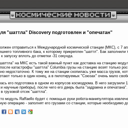
для "шаттла" Discovery подготовлен и "опечатан"
 должен отправиться к Международной космической станции (МКС), с 7 а
шнего топливного бака, к которому прикреплен "шаттл". Бак заполнили
 к запуску вплоть до отметки -31 секунда.
шаттла" на МКС есть такой важный пункт как доставка на станцию модул
после катастрофы "шаттла" Columbia грузы на станцию возят только рос
явно недостаточно. К тому же на станции скопилась уже масса грузов, к
тают только в один конец, а в пилотируемых "Союзах" очень мало свобо
ась его подготовка в одном из корпусов космодрома. В него загрузили 1
и научные приборы), после чего его дверь была "задраена и опечатана"
в грузовой отсек "шаттла".
 то модуль Raffaello будет с помощью руки робота-манипулятора извлече
тную операцию - заполнят его грузами со станции, которые необходимо 