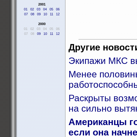
2001
01
02
03
04
05
06
07
08
09
10
11
12
2000
01
02
03
04
05
06
07
08
09
10
11
12
Другие новости
Экипажи МКС в
Менее половины
работоспособн
Раскрыты возм
на сильно вытя
Американцы гот
если она начне