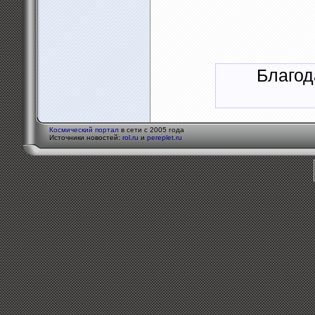
Благод
Космический портал
в сети с 2005 года
Источники новостей:
rol.ru
и
pereplet.ru