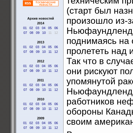
техническим пр
(старт был назн
произошло из-з
Архив новостей
2014
Ньюфаундленда
01
02
03
04
05
06
07
08
09
10
11
12
поднимаясь на 
2013
01
02
03
04
05
06
пролететь над
07
08
09
10
11
12
Так что в случа
2012
01
02
03
04
05
06
они рискуют по
07
08
09
10
11
12
упомянутой рак
2011
01
02
03
04
05
06
Ньюфаундленда
07
08
09
10
11
12
работников неф
2010
01
02
03
04
05
06
обороны Канады
07
08
09
10
11
12
2009
своим американ
01
02
03
04
05
06
07
08
09
10
11
12