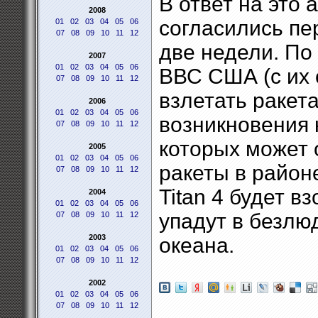
В ответ на это 
2008
согласились пер
01
02
03
04
05
06
07
08
09
10
11
12
две недели. По
2007
01
02
03
04
05
06
ВВС США (с их 
07
08
09
10
11
12
взлетать ракета
2006
01
02
03
04
05
06
возникновения 
07
08
09
10
11
12
которых может 
2005
01
02
03
04
05
06
ракеты в район
07
08
09
10
11
12
Titan 4 будет в
2004
01
02
03
04
05
06
упадут в безлю
07
08
09
10
11
12
2003
океана.
01
02
03
04
05
06
07
08
09
10
11
12
2002
01
02
03
04
05
06
07
08
09
10
11
12