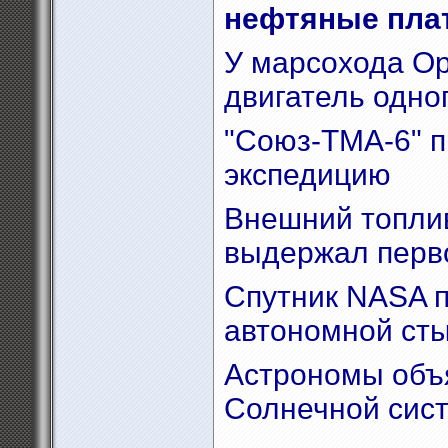
нефтяные пл
У марсохода Op
двигатель одног
"Союз-ТМА-6" п
экспедицию
Внешний топлив
выдержал перв
Спутник NASA п
автономной сты
Астрономы объя
Солнечной сис