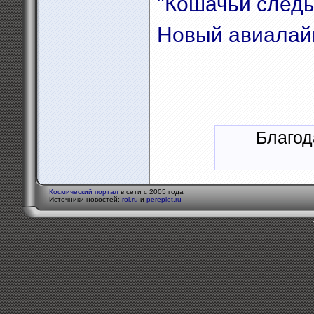
"Кошачьи следы
Новый авиалай
Благод
Космический портал
в сети с 2005 года
Источники новостей:
rol.ru
и
pereplet.ru