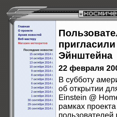
Главная
Пользовате
О проекте
Архив новостей
Веб-мастеру
пригласили
Магазин метеоритов
Последние новости:
Эйнштейна
15 октября 2014 г.
14 октября 2014 г.
13 октября 2014 г.
22 февраля 200
10 октября 2014 г.
9 октября 2014 г.
8 октября 2014 г.
В субботу амер
7 октября 2014 г.
6 октября 2014 г.
об открытии дл
3 октября 2014 г.
2 октября 2014 г.
Einstein @ Hom
1 октября 2014 г.
30 сентября 2014 г.
рамках проект
29 сентября 2014 г.
26 сентября 2014 г.
пользователей 