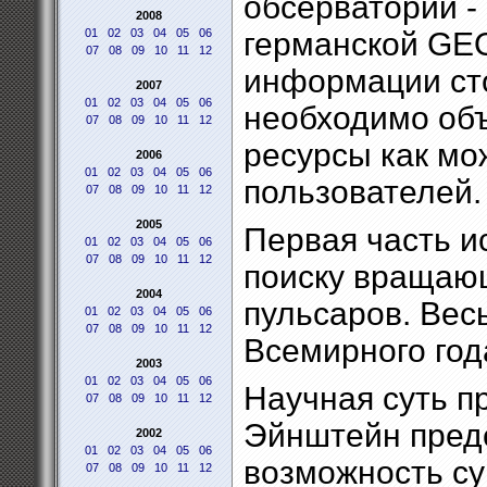
обсерваторий -
2008
01
02
03
04
05
06
германской GE
07
08
09
10
11
12
информации сто
2007
01
02
03
04
05
06
необходимо об
07
08
09
10
11
12
ресурсы как мо
2006
01
02
03
04
05
06
пользователей.
07
08
09
10
11
12
2005
Первая часть и
01
02
03
04
05
06
07
08
09
10
11
12
поиску вращаю
2004
пульсаров. Вес
01
02
03
04
05
06
07
08
09
10
11
12
Всемирного год
2003
01
02
03
04
05
06
Научная суть п
07
08
09
10
11
12
Эйнштейн пред
2002
01
02
03
04
05
06
возможность с
07
08
09
10
11
12