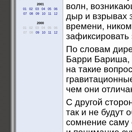
волн, возникаю
2001
01
02
03
04
05
06
дыр и взрывах 
07
08
09
10
11
12
2000
времени, ником
01
02
03
04
05
06
07
08
09
10
11
12
зафиксировать 
По словам дире
Барри Бариша, 
на такие вопро
гравитационные
чем они отлича
С другой сторо
так и не будут 
сомнение саму