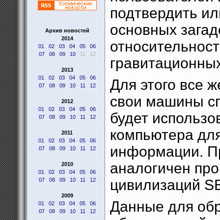
подтвердить ил
основных загад
Архив новостей
2014
относительност
01
02
03
04
05
06
07
08
09
10
11
12
гравитационных
2013
01
02
03
04
05
06
Для этого все 
07
08
09
10
11
12
свои машины сп
2012
01
02
03
04
05
06
будет использо
07
08
09
10
11
12
компьютера для
2011
01
02
03
04
05
06
информации. П
07
08
09
10
11
12
аналогичен пр
2010
01
02
03
04
05
06
07
08
09
10
11
12
цивилизаций SE
2009
Данные для обр
01
02
03
04
05
06
07
08
09
10
11
12