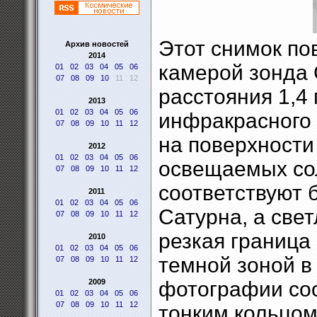
Этот снимок по
Архив новостей
2014
камерой зонда C
01
02
03
04
05
06
07
08
09
10
11
12
расстояния 1,4
2013
01
02
03
04
05
06
инфракрасного 
07
08
09
10
11
12
на поверхности 
2012
01
02
03
04
05
06
освещаемых со
07
08
09
10
11
12
соответствуют 
2011
01
02
03
04
05
06
Сатурна, а све
07
08
09
10
11
12
резкая граница
2010
01
02
03
04
05
06
темной зоной в
07
08
09
10
11
12
2009
фотографии соо
01
02
03
04
05
06
07
08
09
10
11
12
тонким кольцом