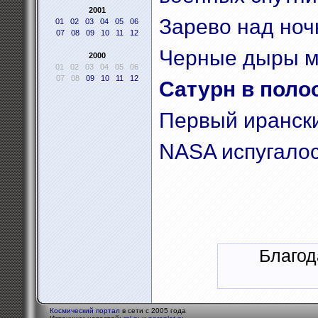
2001
Зарево над но
01
02
03
04
05
06
07
08
09
10
11
12
Черные дыры м
2000
01
02
03
04
05
06
07
08
09
10
11
12
Сатурн в поло
Первый ирански
NASA испугалос
Благод
Космический портал
в сети с 2005 года