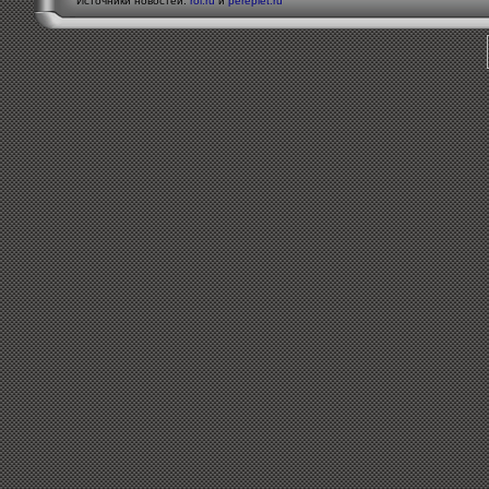
Источники новостей:
rol.ru
и
pereplet.ru