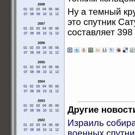
2008
Ну а темный кр
01
02
03
04
05
06
07
08
09
10
11
12
это спутник Са
2007
01
02
03
04
05
06
составляет 398 
07
08
09
10
11
12
2006
01
02
03
04
05
06
07
08
09
10
11
12
2005
01
02
03
04
05
06
07
08
09
10
11
12
2004
01
02
03
04
05
06
07
08
09
10
11
12
2003
01
02
03
04
05
06
Другие новости
07
08
09
10
11
12
Израиль собира
2002
01
02
03
04
05
06
07
08
09
10
11
12
военных спутни