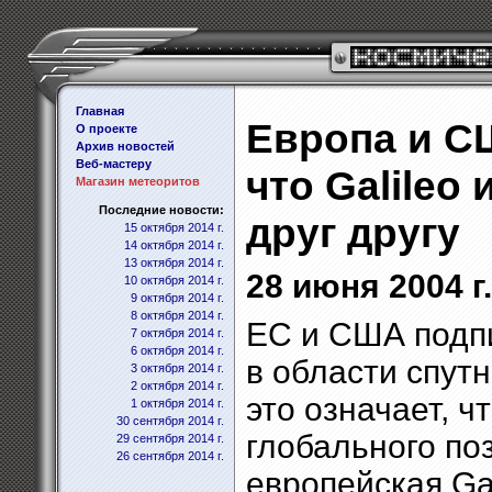
Главная
Европа и С
О проекте
Архив новостей
Веб-мастеру
что Galileo
Магазин метеоритов
Последние новости:
друг другу
15 октября 2014 г.
14 октября 2014 г.
13 октября 2014 г.
28 июня 2004 г.
10 октября 2014 г.
9 октября 2014 г.
8 октября 2014 г.
ЕС и США подпи
7 октября 2014 г.
6 октября 2014 г.
в области спут
3 октября 2014 г.
2 октября 2014 г.
это означает, 
1 октября 2014 г.
30 сентября 2014 г.
глобального по
29 сентября 2014 г.
26 сентября 2014 г.
европейская Ga