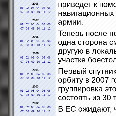
приведет к пом
2008
01
02
03
04
05
06
навигационных 
07
08
09
10
11
12
армии.
2007
01
02
03
04
05
06
07
08
09
10
11
12
Теперь после н
2006
одна сторона с
01
02
03
04
05
06
07
08
09
10
11
12
другую в локал
2005
участке боесто
01
02
03
04
05
06
07
08
09
10
11
12
Первый спутник
2004
01
02
03
04
05
06
орбиту в 2007 г
07
08
09
10
11
12
группировка это
2003
01
02
03
04
05
06
07
08
09
10
11
12
состоять из 30 
2002
В ЕС ожидают, ч
01
02
03
04
05
06
07
08
09
10
11
12