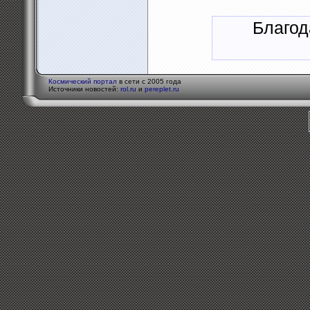
Благод
Космический портал
в сети с 2005 года
Источники новостей:
rol.ru
и
pereplet.ru