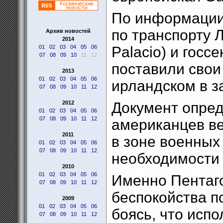
По информации
по транспорту 
Архив новостей
2014
01
02
03
04
05
06
Palacio) и гос
07
08
09
10
11
12
поставили свои
2013
01
02
03
04
05
06
ирландском в з
07
08
09
10
11
12
2012
Документ опре
01
02
03
04
05
06
07
08
09
10
11
12
американцев ве
2011
в зоне военных 
01
02
03
04
05
06
07
08
09
10
11
12
необходимости 
2010
01
02
03
04
05
06
Именно Пентаго
07
08
09
10
11
12
беспокойства п
2009
01
02
03
04
05
06
боясь, что испо
07
08
09
10
11
12