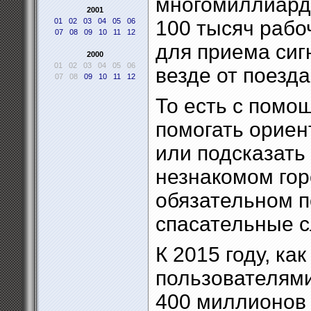
многомиллиардн
2001
01
02
03
04
05
06
100 тысяч рабоч
07
08
09
10
11
12
для приема сиг
2000
01
02
03
04
05
06
везде от поезд
07
08
09
10
11
12
То есть с помо
помогать ориен
или подсказать
незнакомом горо
обязательном п
спасательные 
К 2015 году, ка
пользователями
400 миллионов 