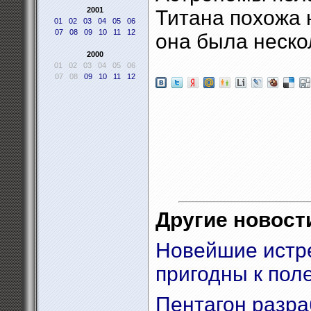
2001
Титана похожа 
01
02
03
04
05
06
07
08
09
10
11
12
она была неско
2000
01
02
03
04
05
06
07
08
09
10
11
12
Другие новости
Новейшие истр
пригодны к пол
Пентагон разра