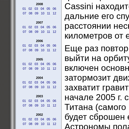
Cassini находи
2008
01
02
03
04
05
06
дальние его сп
07
08
09
10
11
12
2007
расстоянии нес
01
02
03
04
05
06
07
08
09
10
11
12
километров от 
2006
Еще раз повтор
01
02
03
04
05
06
07
08
09
10
11
12
выйти на орбиту
2005
01
02
03
04
05
06
включен основн
07
08
09
10
11
12
затормозит движ
2004
01
02
03
04
05
06
захватит грави
07
08
09
10
11
12
начале 2005 г. 
2003
01
02
03
04
05
06
Титана (самого
07
08
09
10
11
12
будет сброшен 
2002
01
02
03
04
05
06
Астрономы пола
07
08
09
10
11
12