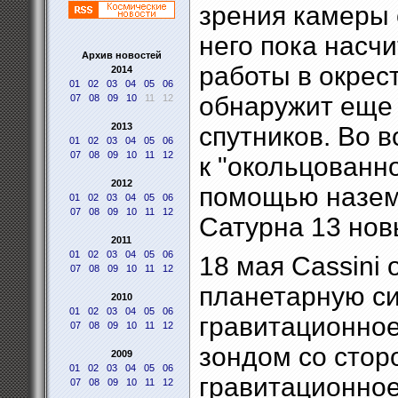
зрения камеры 
него пока насч
Архив новостей
работы в окрес
2014
01
02
03
04
05
06
обнаружит еще 
07
08
09
10
11
12
2013
спутников. Во в
01
02
03
04
05
06
07
08
09
10
11
12
к "окольцованн
2012
помощью назем
01
02
03
04
05
06
07
08
09
10
11
12
Сатурна 13 нов
2011
01
02
03
04
05
06
18 мая Cassini
07
08
09
10
11
12
планетарную си
2010
01
02
03
04
05
06
гравитационно
07
08
09
10
11
12
зондом со стор
2009
01
02
03
04
05
06
гравитационное
07
08
09
10
11
12