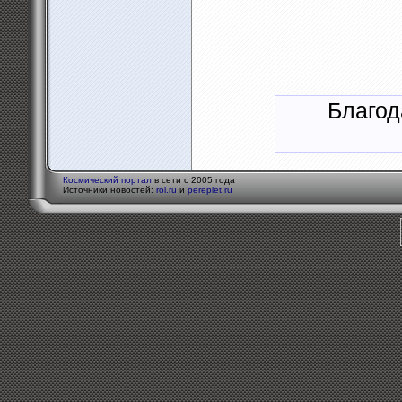
Благод
Космический портал
в сети с 2005 года
Источники новостей:
rol.ru
и
pereplet.ru