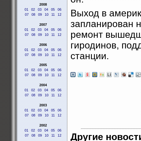
2008
01
02
03
04
05
06
Выход в амери
07
08
09
10
11
12
запланирован н
2007
01
02
03
04
05
06
ремонт вышедши
07
08
09
10
11
12
гиродинов, по
2006
01
02
03
04
05
06
станции.
07
08
09
10
11
12
2005
01
02
03
04
05
06
07
08
09
10
11
12
2004
01
02
03
04
05
06
07
08
09
10
11
12
2003
01
02
03
04
05
06
07
08
09
10
11
12
2002
01
02
03
04
05
06
Другие новости
07
08
09
10
11
12