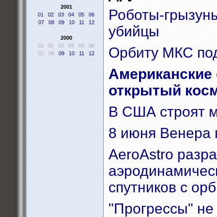
2001
Роботы-грызуны
01
02
03
04
05
06
07
08
09
10
11
12
убийцы
2000
01
02
03
04
05
06
Орбиту МКС по
07
08
09
10
11
12
Американские
открытый кос
В США строят 
8 июня Венера 
AeroAstro разр
аэродинамичес
спутников с орб
"Прогрессы" не