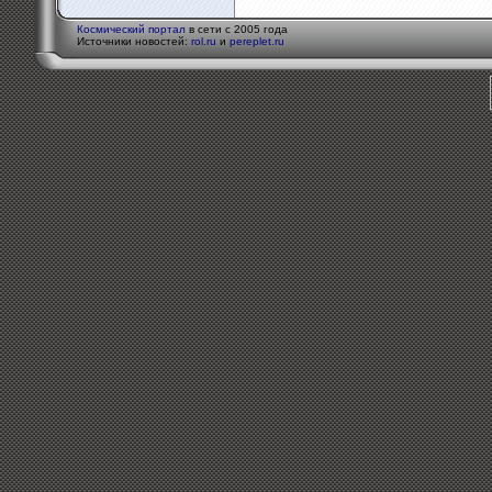
Космический портал
в сети с 2005 года
Источники новостей:
rol.ru
и
pereplet.ru