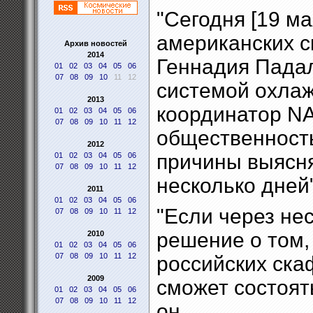
"Сегодня [19 м
американских с
Архив новостей
2014
Геннадия Падал
01
02
03
04
05
06
07
08
09
10
11
12
системой охлаж
2013
координатор NA
01
02
03
04
05
06
07
08
09
10
11
12
общественность
2012
причины выясня
01
02
03
04
05
06
07
08
09
10
11
12
несколько дней"
2011
01
02
03
04
05
06
"Если через не
07
08
09
10
11
12
решение о том,
2010
01
02
03
04
05
06
07
08
09
10
11
12
российских ска
2009
сможет состоять
01
02
03
04
05
06
07
08
09
10
11
12
он.