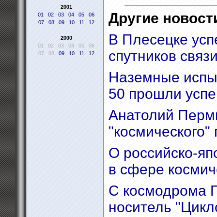
2001
Другие новости
01
02
03
04
05
06
07
08
09
10
11
12
В Плесецке усп
2000
01
02
03
04
05
06
спутников связ
07
08
09
10
11
12
Наземные испыт
50 прошли усп
Анатолий Перми
"космического" 
О российско-яп
в сфере космич
С космодрома П
носитель "Цикл