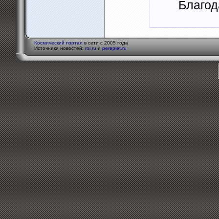
Благод
Космический портал
в сети с 2005 года
Источники новостей:
rol.ru
и
pereplet.ru