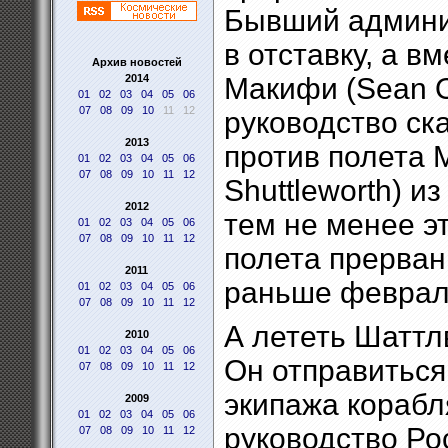
Бывший админи
в отставку, а в
Архив новостей
2014
Макифи (Sean O
01
02
03
04
05
06
07
08
09
10
11
12
руководство ска
2013
против полета 
01
02
03
04
05
06
07
08
09
10
11
12
Shuttleworth) 
2012
тем не менее э
01
02
03
04
05
06
07
08
09
10
11
12
полета прерван
2011
раньше феврал
01
02
03
04
05
06
07
08
09
10
11
12
А лететь Шаттл
2010
01
02
03
04
05
06
Он отправиться
07
08
09
10
11
12
экипажа корабл
2009
01
02
03
04
05
06
руководство Ро
07
08
09
10
11
12