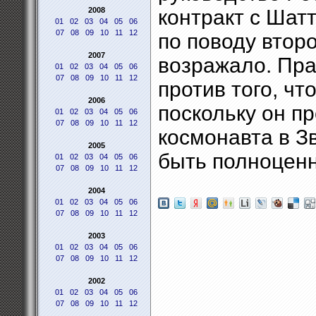
2008
контракт с Шат
01
02
03
04
05
06
07
08
09
10
11
12
по поводу второ
2007
возражало. Пра
01
02
03
04
05
06
07
08
09
10
11
12
против того, чт
2006
поскольку он п
01
02
03
04
05
06
07
08
09
10
11
12
космонавта в З
2005
быть полноцен
01
02
03
04
05
06
07
08
09
10
11
12
2004
01
02
03
04
05
06
07
08
09
10
11
12
2003
01
02
03
04
05
06
07
08
09
10
11
12
2002
01
02
03
04
05
06
07
08
09
10
11
12