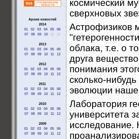
космический му
сверхновых звез
Архив новостей
Астрофизиков м
2014
01
02
03
04
05
06
07
08
09
10
11
12
"гетерогенност
2013
облака, т.е. о 
01
02
03
04
05
06
07
08
09
10
11
12
друга вещество 
2012
понимания этог
01
02
03
04
05
06
07
08
09
10
11
12
сколько-нибудь
2011
эволюции нашег
01
02
03
04
05
06
07
08
09
10
11
12
Лаборатория ге
2010
01
02
03
04
05
06
университета з
07
08
09
10
11
12
исследование.
2009
01
02
03
04
05
06
проанализиров
07
08
09
10
11
12