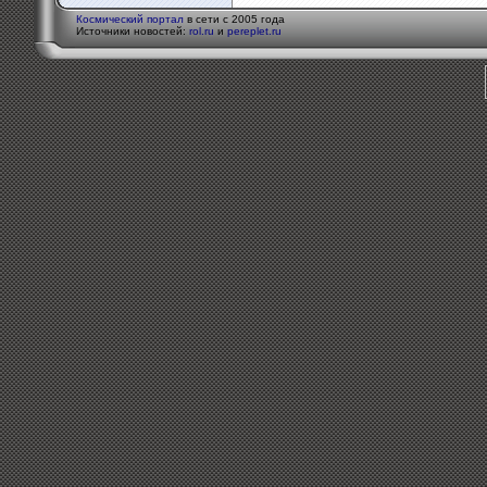
Космический портал
в сети с 2005 года
Источники новостей:
rol.ru
и
pereplet.ru