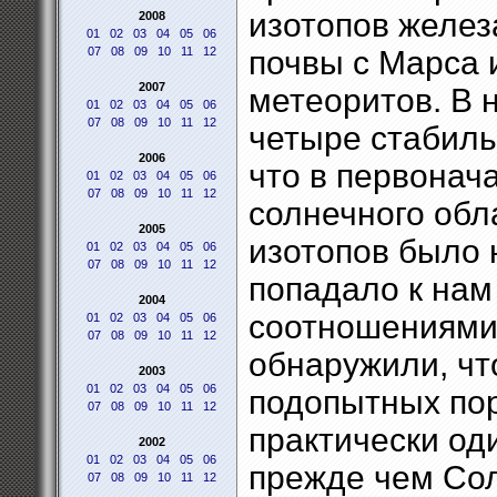
изотопов желез
2008
01
02
03
04
05
06
07
08
09
10
11
12
почвы с Марса 
2007
метеоритов. В 
01
02
03
04
05
06
07
08
09
10
11
12
четыре стабиль
2006
что в первонач
01
02
03
04
05
06
07
08
09
10
11
12
солнечного обл
2005
изотопов было
01
02
03
04
05
06
07
08
09
10
11
12
попадало к нам
2004
соотношениями 
01
02
03
04
05
06
07
08
09
10
11
12
обнаружили, чт
2003
01
02
03
04
05
06
подопытных по
07
08
09
10
11
12
практически оди
2002
01
02
03
04
05
06
прежде чем Со
07
08
09
10
11
12