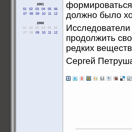
формироваться
2001
01
02
03
04
05
06
должно было х
07
08
09
10
11
12
2000
Исследователи
01
02
03
04
05
06
07
08
09
10
11
12
продолжить сво
редких веществ,
Сергей Петруш