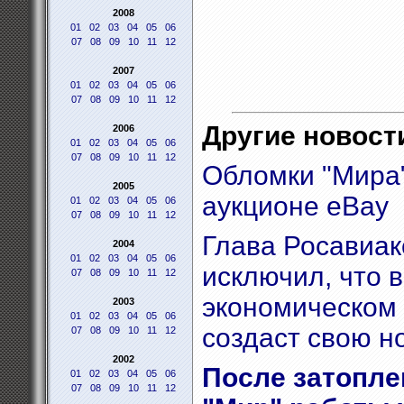
2008
01
02
03
04
05
06
07
08
09
10
11
12
2007
01
02
03
04
05
06
07
08
09
10
11
12
Другие новости
2006
01
02
03
04
05
06
07
08
09
10
11
12
Обломки "Мира
2005
аукционе eBay
01
02
03
04
05
06
07
08
09
10
11
12
Глава Росавиак
2004
01
02
03
04
05
06
исключил, что
07
08
09
10
11
12
экономическом 
2003
01
02
03
04
05
06
создаст свою н
07
08
09
10
11
12
2002
После затопле
01
02
03
04
05
06
07
08
09
10
11
12