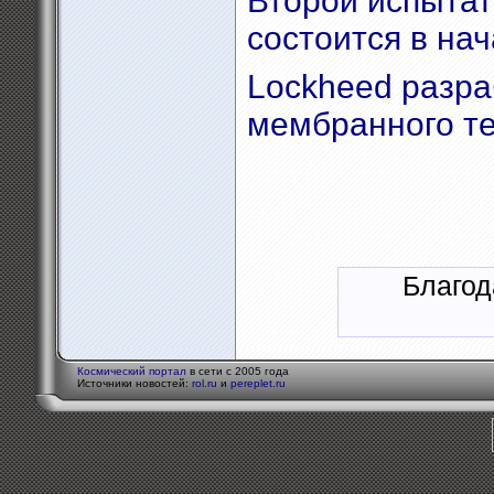
Второй испытат
состоится в на
Lockheed разра
мембранного т
Благод
Космический портал
в сети с 2005 года
Источники новостей:
rol.ru
и
pereplet.ru