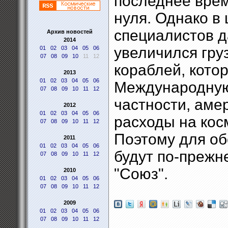
последнее врем
нуля. Однако в
специалистов да
Архив новостей
2014
увеличился гру
01
02
03
04
05
06
07
08
09
10
11
12
кораблей, кото
2013
01
02
03
04
05
06
Международную
07
08
09
10
11
12
частности, аме
2012
01
02
03
04
05
06
расходы на кос
07
08
09
10
11
12
Поэтому для об
2011
01
02
03
04
05
06
будут по-прежн
07
08
09
10
11
12
"Союз".
2010
01
02
03
04
05
06
07
08
09
10
11
12
2009
01
02
03
04
05
06
07
08
09
10
11
12