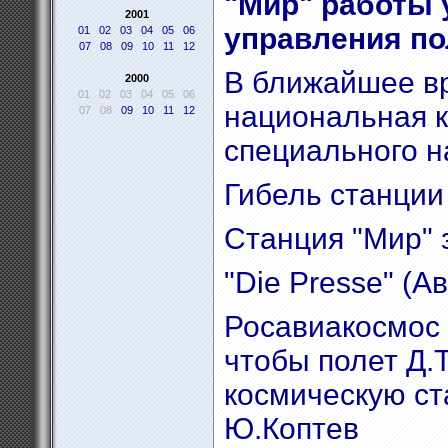
"Мир" работы 
2001
управления по
01
02
03
04
05
06
07
08
09
10
11
12
В ближайшее вр
2000
01
02
03
04
05
06
национальная к
07
08
09
10
11
12
специального н
Гибель станции
Станция "Мир" 
"Die Presse" (А
Росавиакосмос 
чтобы полет Д.
космическую ст
Ю.Коптев